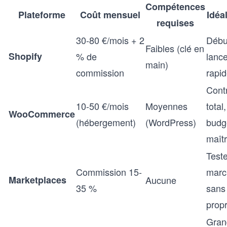
Compétences
Plateforme
Coût mensuel
Idéa
requises
30-80 €/mois + 2
Débu
Faibles (clé en
Shopify
% de
lanc
main)
commission
rapi
Cont
10-50 €/mois
Moyennes
total,
WooCommerce
(hébergement)
(WordPress)
budg
maîtr
Teste
Commission 15-
marc
Marketplaces
Aucune
35 %
sans 
prop
Gran