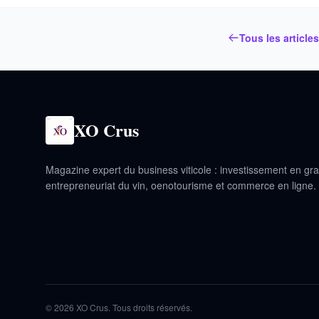
Tous les article
XO Crus
Magazine expert du business viticole : investissement en gr
entrepreneuriat du vin, oenotourisme et commerce en ligne.
© 2026 XO Crus. Tous droits réservés.