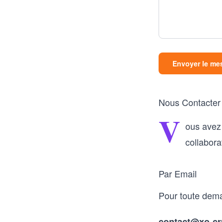
Envoyer le me
Nous Contacter
V
ous avez
collabora
Par Email
Pour toute dema
contact@xo-c