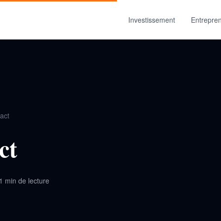
Investissement
Entrepren
act
ct
1 min de lecture