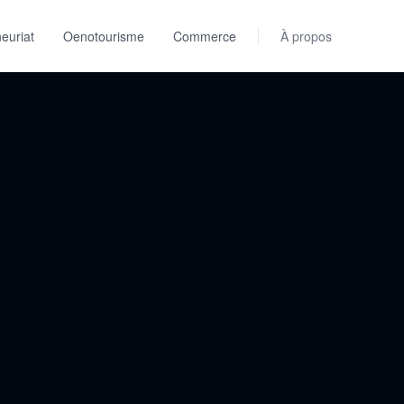
euriat
Oenotourisme
Commerce
À propos